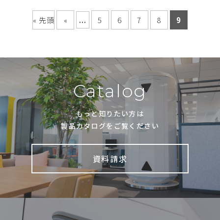
« 先頭
«
...
5
6
7
8
9
Catalog
もっと知りたい方は
製品カタログをご覧ください
資料請求