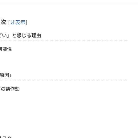
目次
[
非表示
]
どい」と感じる理由
可能性
原因」
ドの誤作動