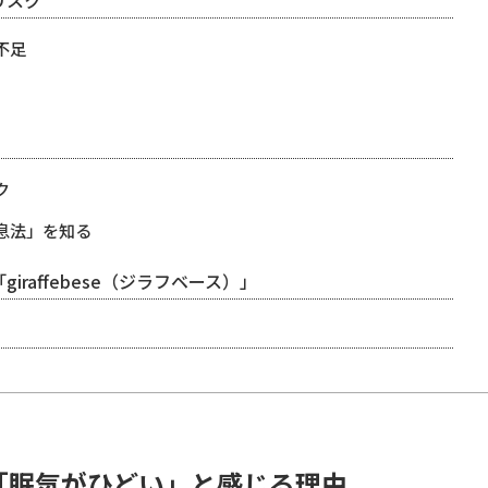
リスク
不足
ク
息法」を知る
affebese（ジラフベース）」
「眠気がひどい」と感じる理由