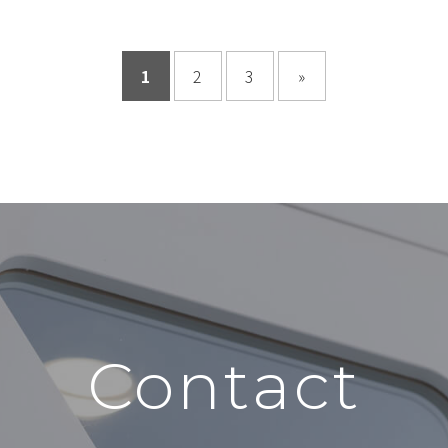
1
2
3
»
Contact